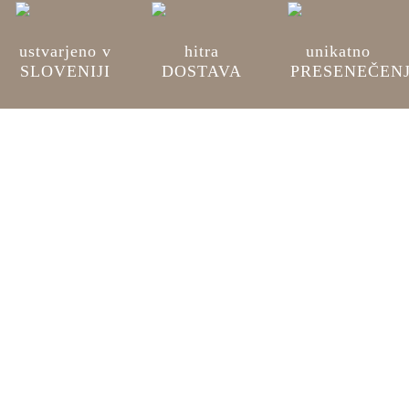
ustvarjeno v
hitra
unikatno
SLOVENIJI
DOSTAVA
PRESENEČEN
Opis
0
Mnenja
Lesena tabla ob rojstvu je zelo priljubljeno
DARILO za novorojenčke in novorojenke.
Okrogla oblika simbolizira edinstvenost,